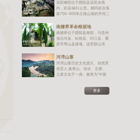
距酉阳县城30公里。是展现红色
花田梯田位于酉阳县花田乡境
革命文化和古建筑艺术的经典景
内，距县城41公里。梯田处在海
区。赵世炎故居由赵世炎同志故
拔700--900米丘陵山坡的齐何二
居、赵世炎烈士陈列馆、赵世炎
岩（小地名），面积5平方公
烈士凭…
里，成片的梯田达上万亩，可与
南腰界革命根据地
广西龙脊梯田、云南元阳梯田相
南腰界位于酉阳县南部，与贵州
媲美，是中国民俗摄影创作基
省沿河县、松桃县、印江县、重
地，曲线、图形的梦幻世界，被
庆市秀山县接壤。这里群山清
誉为“深山明珠、人间仙境、画
秀，清幽寂静。是中国工农红军
中天堂”。花…
第三军贺龙同志创建的川黔湘鄂
河湾山寨
革命根据地，曾播撒过中国革命
河湾山寨历史文化悠久、自然景
火热的种子，留下过红军生活和
色宜人,集青山、绿水、古寨、
战斗的足迹，浸透过先烈们流下
土家文化于一身。被誉为“中国
的热血，是一片红色的土地。
最美的土家山寨”和“土家文化发
2013年5月…
祥地”，也重庆市少数民族特色
更多
村寨。