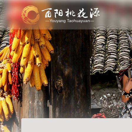
—Youyang Taohuayuan—