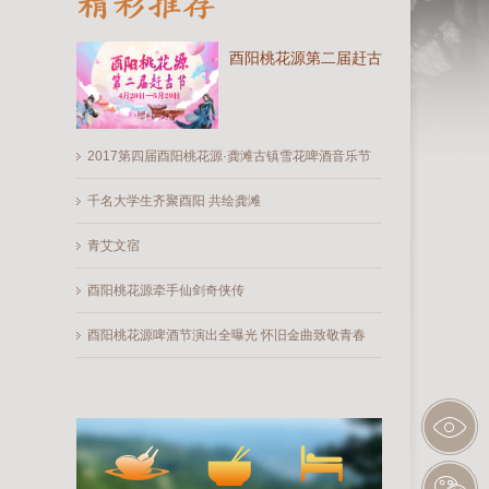
酉阳桃花源第二届赶古节
2017第四届酉阳桃花源·龚滩古镇雪花啤酒音乐节
千名大学生齐聚酉阳 共绘龚滩
青艾文宿
酉阳桃花源牵手仙剑奇侠传
酉阳桃花源啤酒节演出全曝光 怀旧金曲致敬青春