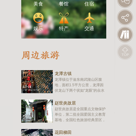
美食
餐馆
住宿
娱乐
特产
交通
龙潭古镇
龙潭镇位于渝东南武陵山区腹
地，面积1.5平方公里，龙潭因
伏龙山下两个状如“龙眼”的氽水
洞常积水成潭，古镇自“龙眼”之
间穿过，形如“龙鼻”，因而得
赵世炎故居
名。龙潭自蜀汉以来，曾相继
赵世炎故居是全国重点文物保护
为“县丞”、“巡检”、“州同”、“县
单位，第二批全国爱国主义教育
佐”所在地，相当于州县的分司
基地，全国红色旅游经典景区，
或副职，已有1700余年的历
国家4A级旅游景区。位于重庆
史…
市酉阳土家族苗自治县龙潭镇，
花田梯田