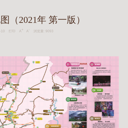
图（2021年 第一版）
+
-
-10
打印
A
A
浏览量:
9093