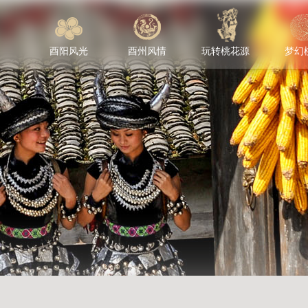
酉阳风光
酉州风情
玩转桃花源
梦幻