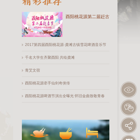
酉阳桃花源第二届赶古节
2017第四届酉阳桃花源·龚滩古镇雪花啤酒音乐节
千名大学生齐聚酉阳 共绘龚滩
青艾文宿
酉阳桃花源牵手仙剑奇侠传
酉阳桃花源啤酒节演出全曝光 怀旧金曲致敬青春