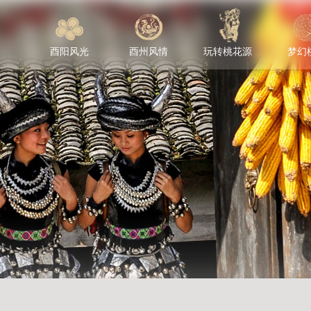
酉阳风光
酉州风情
玩转桃花源
梦幻