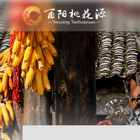
—Youyang Taohuayuan—