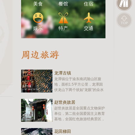
美食
餐馆
住宿
娱乐
特产
交通
龙潭古镇
龙潭镇位于渝东南武陵山区腹
地，面积1.5平方公里，龙潭因
伏龙山下两个状如“龙眼”的氽水
洞常积水成潭，古镇自“龙眼”之
间穿过，形如“龙鼻”，因而得
赵世炎故居
名。龙潭自蜀汉以来，曾相继
赵世炎故居是全国重点文物保护
为“县丞”、“巡检”、“州同”、“县
单位，第二批全国爱国主义教育
佐”所在地，相当于州县的分司
基地，全国红色旅游经典景区，
或副职，已有1700余年的历
国家4A级旅游景区。位于重庆
史…
市酉阳土家族苗自治县龙潭镇，
花田梯田