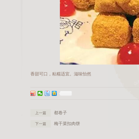
香甜可口，粘糯适宜。滋味怡然
都卷子
上一篇
梅干菜扣肉饼
下一篇