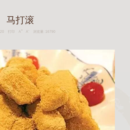
马打滚
+
-
-20
打印
A
A
浏览量:
16790